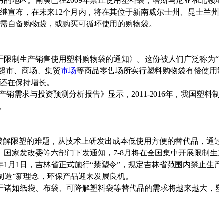
的地区。南澳已在2009年禁止使用塑料袋，塔斯马尼亚和北领
继宣布，在未来12个月内，将在其位于新南威尔士州、昆士兰
消费需自备购物袋，或购买可循环使用的购物袋。
于限制生产销售使用塑料购物袋的通知》。这份被人们广泛称为“限
有超市、商场、集贸
市场
等商品零售场所实行塑料购物袋有偿使用
量还在保持增长。
产销需求与投资预测分析报告》显示，2011-2016年，我国塑料制
吨。
解限塑的难题，从技术上研发出成本低使用方便的替代品，通
，国家发改委等六部门下发通知，7-8月将在全国集中开展限制
5年1月1日，吉林省正式施行“禁塑令”，规定吉林省范围内禁止
色制造”新理念，环保产品迎来发展良机。
诸如纸袋、布袋、可降解塑料袋等替代品的需求将越来越大，