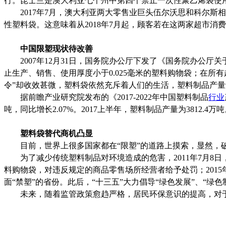
行。昆士兰是澳大利亚七个州中第四个禁止一次性聚乙烯袋使用
2017年7月，澳大利亚两大零售业巨头伍尔沃思和科尔斯相
性塑料袋。这意味着从2018年7月起，顾客若在这两家超市
中国限塑现状待改善
2007年12月31日，国务院办公厅下发了《国务院办公厅关
止生产、销售、使用厚度小于0.025毫米的塑料购物袋；在所
令”却收效甚微，塑料袋依然充斥着人们的生活，塑料制品产
据前瞻产业研究院发布的《2017-2022年中国塑料制品
行业
吨，同比增长2.07%。2017上半年，塑料制品产量为3812.4万
塑料袋替代商机凸显
目前，世界上很多国家都在“限塑”的道路上摸索，显然，破
为了减少传统塑料制品对环境造成的危害，2011年7月8日
料购物袋，对违反规定的商品零售场所经营者给予处罚；201
面“禁塑”的省份。此后，“十三五”大力倡导“绿色发展”、“绿
未来，随着监管政策愈趋严格，居民环保意识的提高，对于